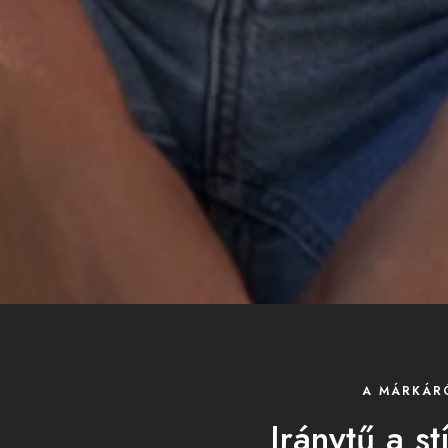
A MÁRKÁR
Iránytű a st