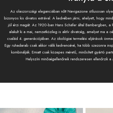
Az olaszországi eleganciában nőtt Navigazione stílusosan olyan
bizonyos kis divatos extrával. A kedvében járni, ahelyett, hogy min
jól érzi magát. Az 1920-ban Hans Schäfer által Bambergben, a P
alakult ki a mai, nemzetközileg is aktív divatcég, amelyet ma a
család 4. generációjában. Az ökológiai termelési eljárások önma
Egy ruhadarab csak akkor válik kedvencévé, ha több szezonra inspi
kombinálják. Emiatt csak közepes méretű, minősített gyártó partne
Helyszíni minőségellenőreik rendszeresen ellenőrzik a