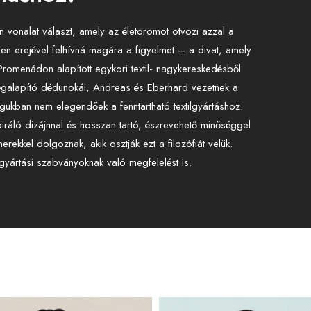
 vonalat választ, amely az életörömöt ötvözi azzal a
den erejével felhívná magára a figyelmet – a divat, amely
romenádon alapított egykori textil- nagykereskedésből
 cégalapító dédunokái, Andreas és Eberhard vezetnek a
gukban nem elegendőek a fenntartható textilgyártáshoz.
ráló dizájnnal és hosszan tartó, észrevehető minőséggel
rekkel dolgoznak, akik osztják ezt a filozófiát velük.
 gyártási szabványoknak való megfelelést is.