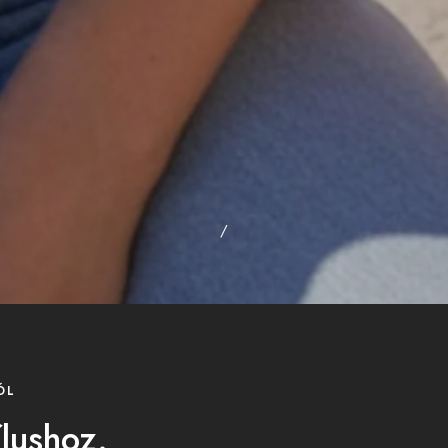
/
ÓL
ílushoz.