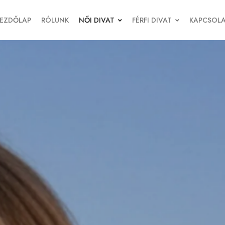
EZDŐLAP
RÓLUNK
NŐI DIVAT
FÉRFI DIVAT
KAPCSOL