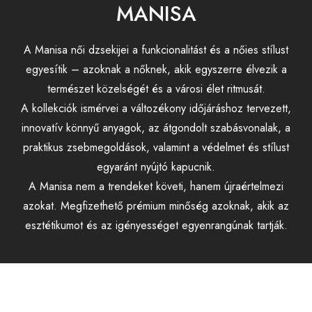
MANISA
A Manisa női dzsekijei a funkcionalitást és a nőies stílust
egyesítik – azoknak a nőknek, akik egyszerre élvezik a
természet közelségét és a városi élet ritmusát.
A kollekciók ismérvei a változékony időjáráshoz tervezett,
innovatív könnyű anyagok, az átgondolt szabásvonalak, a
praktikus zsebmegoldások, valamint a védelmet és stílust
egyaránt nyújtó kapucnik.
A Manisa nem a trendeket követi, hanem újraértelmezi
azokat. Megfizethető prémium minőség azoknak, akik az
esztétikumot és az igényességet egyenrangúnak tartják.