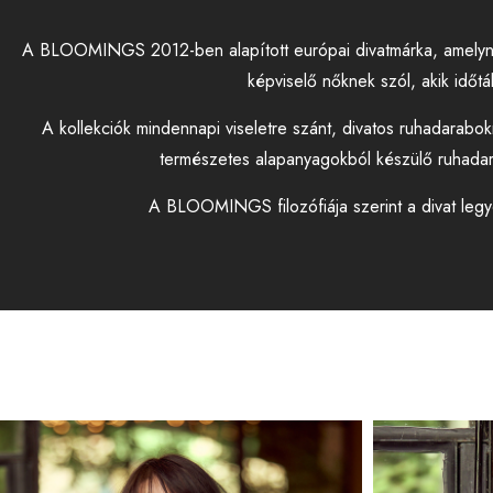
A BLOOMINGS 2012-ben alapított európai divatmárka, amelyne
képviselő nőknek szól, akik időtá
A kollekciók mindennapi viseletre szánt, divatos ruhadarab
természetes alapanyagokból készülő ruhadarabo
A BLOOMINGS filozófiája szerint a divat legye