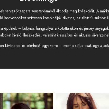
k tervezőcsapata Amsterdamból álmodja meg kollekcióit. A márka
lló kedvenceiket szívesen kombinálják divatos, az életstílusukhoz il
okra épülnek – különös hangsúllyal a kötöttárukon és jersey anya
kat kiváló illeszkedés, valamint klasszikus és aktuális divatszínek 
n kívánatos és elérhető egyszerre – mert a stílus csak egy a sok