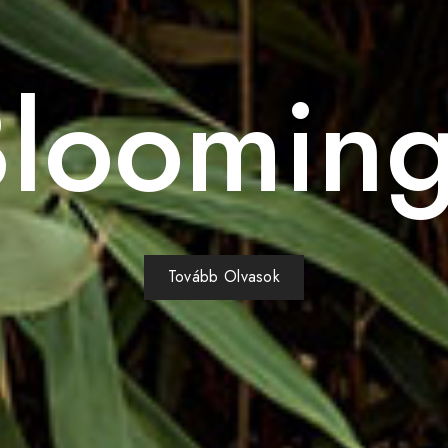
Blooming
Tovább Olvasok